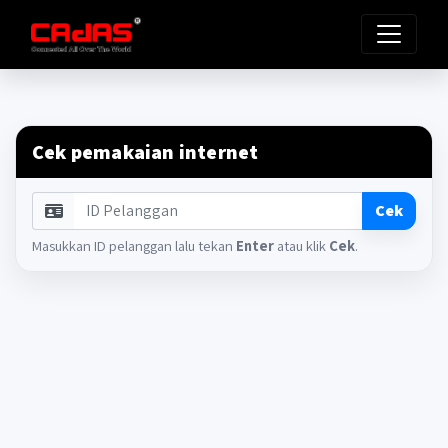
Cek pemakaian internet
ID Pelanggan
Cek
Masukkan ID pelanggan lalu tekan
Enter
atau klik
Cek
.